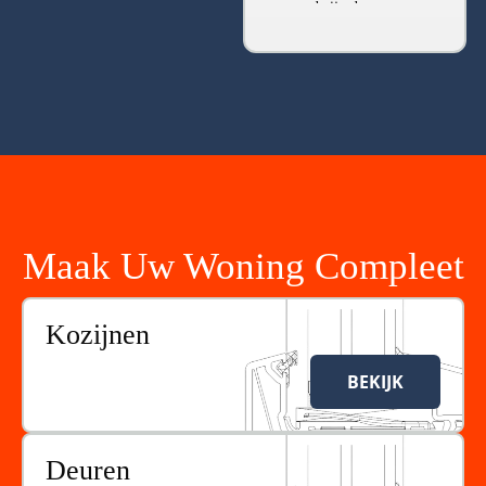
accoord zijn de
werkzaamheden conform
afspraak uitgevoerd. Een
klein probleempje is
keurig opgelost. Heb hem
ook bij bekenden
aangeprezen en waren
ook zeer tevreden.
Kortom eindelijk wel een
ondernemer die afspraken
nakomt.
Maak Uw Woning Compleet
Kozijnen
BEKIJK
Deuren