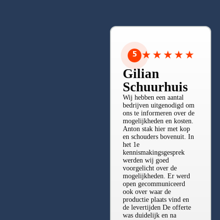
5
★
★
★
★
★
Gilian
Schuurhuis
Wij hebben een aantal
bedrijven uitgenodigd om
ons te informeren over de
mogelijkheden en kosten.
Anton stak hier met kop
en schouders bovenuit. In
het 1e
kennismakingsgesprek
werden wij goed
voorgelicht over de
mogelijkheden. Er werd
Bekijk alle reviews ➤
open gecommuniceerd
ook over waar de
productie plaats vind en
de levertijden De offerte
was duidelijk en na