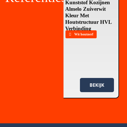
Kunststof Kozijnen
Kunststof Kozijnen
Almelo – Zwartgrijs
Almelo Zuiverwit
RAL7021
Kleur Met
Houtstructuur HVL
Zwartgrijs RAL7021
Verbinding
Wit houtnerf
Bekijk alle projecten ➤
BEKIJK
BEKIJK