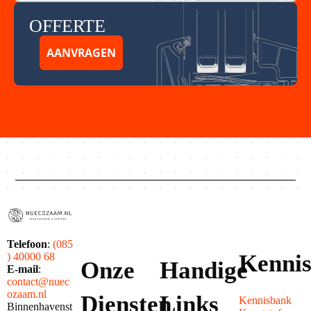
OFFERTE
AANVRAGEN
Telefoon
:
(085
Kenni
) 40000 68
Onze
Handige
E-mail
:
contact@nuec
ozaam.nl
Diensten
Links
Kennisbank
Binnenhavenst