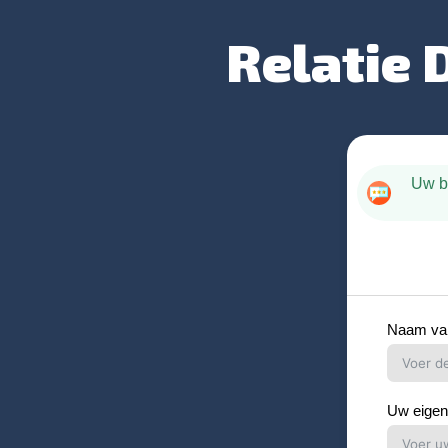
Relatie 
Uw be
Naam van
Uw eige