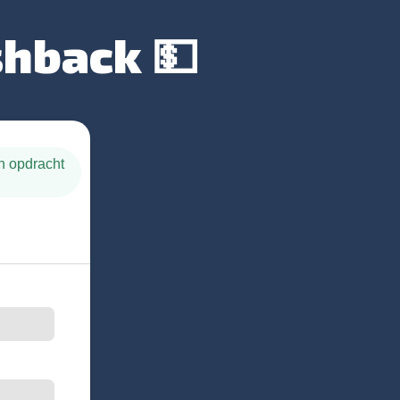
shback 💵
en opdracht