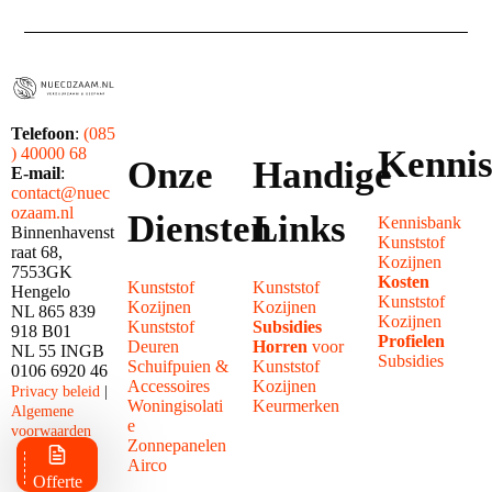
Telefoon
:
(085
Kenni
) 40000 68
Onze
Handige
E-mail
:
contact@nuec
ozaam.nl
Diensten
Links
Kennisbank
Binnenhavenst
Kunststof
raat 68,
Kozijnen
7553GK
Kosten
Kunststof
Kunststof
Hengelo
Kunststof
Kozijnen
Kozijnen
NL 865 839
Kozijnen
Kunststof
Subsidies
918 B01
Profielen
Deuren
Horren
voor
NL 55 INGB
Subsidies
Schuifpuien &
Kunststof
0106 6920 46
Accessoires
Kozijnen
Privacy beleid
|
Woningisolati
Keurmerken
Algemene
e
voorwaarden
Zonnepanelen
Airco
Offerte