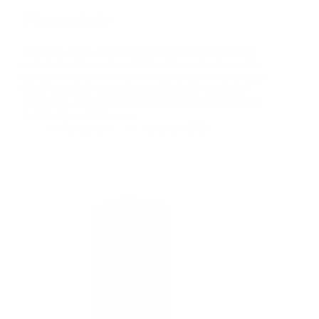
Vloerisolatie
Welkom! Als je op zoek bent naar heldere informatie
over de kosten van kunststof kozijnen, dan ben je hier
op de juiste plek. Kunststof kozijnen zijn een populaire
keuze voor vele huiseigenaren vanwege hun lange
levensduur, onderhoudsvriendelijkheid en uitstekende
isolatie-eigenschappen.…
nuecozaam.nl
11 september 2024