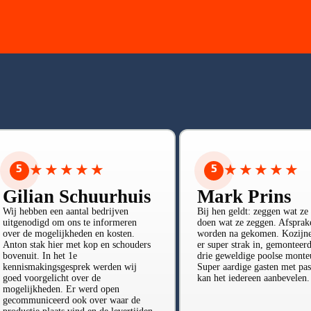
5
★
★
★
★
★
5
★
★
★
★
★
Gilian Schuurhuis
Mark Prins
Wij hebben een aantal bedrijven
Bij hen geldt: zeggen wat ze
uitgenodigd om ons te informeren
doen wat ze zeggen. Afsprak
over de mogelijkheden en kosten.
worden na gekomen. Kozijne
Anton stak hier met kop en schouders
er super strak in, gemonteer
bovenuit. In het 1e
drie geweldige poolse monte
kennismakingsgesprek werden wij
Super aardige gasten met pas
goed voorgelicht over de
kan het iedereen aanbevelen.
mogelijkheden. Er werd open
gecommuniceerd ook over waar de