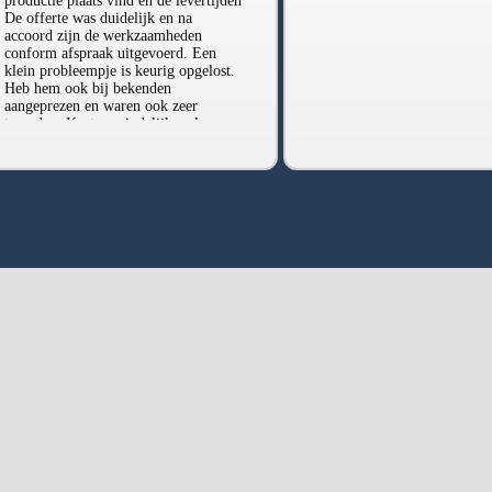
productie plaats vind en de levertijden
De offerte was duidelijk en na
accoord zijn de werkzaamheden
conform afspraak uitgevoerd. Een
klein probleempje is keurig opgelost.
Heb hem ook bij bekenden
aangeprezen en waren ook zeer
tevreden. Kortom eindelijk wel een
ondernemer die afspraken nakomt.