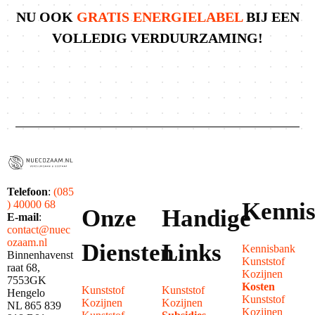
NU OOK
GRATIS ENERGIELABEL
BIJ EEN
VOLLEDIG VERDUURZAMING!
Telefoon
:
(085
Kenni
) 40000 68
Onze
Handige
E-mail
:
contact@nuec
ozaam.nl
Diensten
Links
Kennisbank
Binnenhavenst
Kunststof
raat 68,
Kozijnen
7553GK
Kosten
Kunststof
Kunststof
Hengelo
Kunststof
Kozijnen
Kozijnen
NL 865 839
Kozijnen