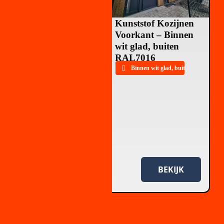
Kunststof Kozijnen
Voorkant – Binnen
wit glad, buiten
RAL7016
Binnen wit glad, buiten RAL7016 
Kunststof Kozijnen
Bergentheim – 2 Hele
Woningen Met
Bekijk alle projecten ➤
Rolluiken En
Zonnepanelen (+
gratis horren!)
Wit glad
BEKIJK
BEKIJK