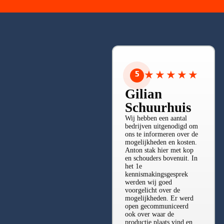
5
★
★
★
★
★
Gilian
Schuurhuis
Wij hebben een aantal
bedrijven uitgenodigd om
ons te informeren over de
mogelijkheden en kosten.
Anton stak hier met kop
en schouders bovenuit. In
het 1e
kennismakingsgesprek
werden wij goed
voorgelicht over de
mogelijkheden. Er werd
Bekijk alle reviews ➤
open gecommuniceerd
ook over waar de
productie plaats vind en