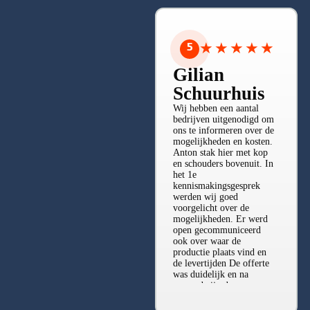
5
★
★
★
★
★
Gilian
Schuurhuis
Wij hebben een aantal
bedrijven uitgenodigd om
ons te informeren over de
mogelijkheden en kosten.
Anton stak hier met kop
en schouders bovenuit. In
het 1e
kennismakingsgesprek
werden wij goed
voorgelicht over de
mogelijkheden. Er werd
Bekijk alle reviews ➤
open gecommuniceerd
ook over waar de
productie plaats vind en
de levertijden De offerte
was duidelijk en na
accoord zijn de
werkzaamheden conform
afspraak uitgevoerd. Een