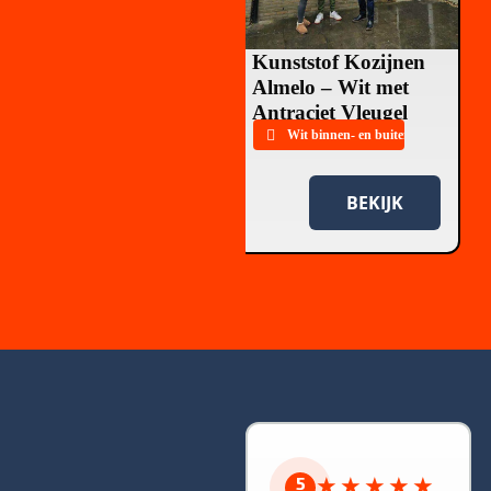
Vleugel
Wit houtnerf met antraciet vleugel
Kunststof Kozijnen
Almelo – Wit met
Antraciet Vleugel
Bekijk alle projecten ➤
Wit binnen- en buitenkant met antra
BEKIJK
BEKIJK
5
★
★
★
★
★