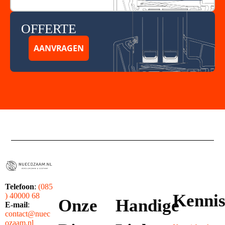
OFFERTE
AANVRAGEN
Telefoon
:
(085
Kenni
) 40000 68
Onze
Handige
E-mail
:
contact@nuec
ozaam.nl