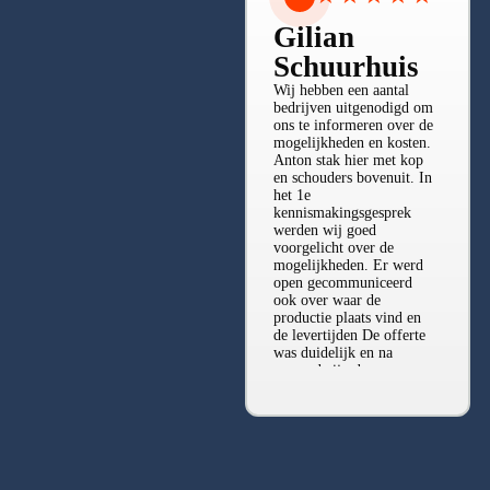
Gilian
Schuurhuis
Wij hebben een aantal
bedrijven uitgenodigd om
ons te informeren over de
mogelijkheden en kosten.
Anton stak hier met kop
en schouders bovenuit. In
het 1e
kennismakingsgesprek
werden wij goed
voorgelicht over de
mogelijkheden. Er werd
Bekijk alle reviews ➤
open gecommuniceerd
ook over waar de
productie plaats vind en
de levertijden De offerte
was duidelijk en na
accoord zijn de
werkzaamheden conform
afspraak uitgevoerd. Een
klein probleempje is
keurig opgelost. Heb hem
ook bij bekenden
aangeprezen en waren