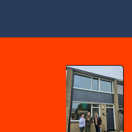
BROCHURE
DOWNLOADEN
Kunststof Kozijnen
Hengelo – Wit
Houtnerf Antraciet