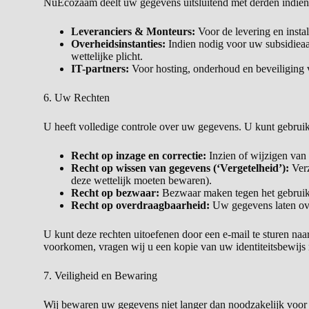
NuEcozaam deelt uw gegevens uitsluitend met derden indien di
Leveranciers & Monteurs:
Voor de levering en instal
Overheidsinstanties:
Indien nodig voor uw subsidieaan
wettelijke plicht.
IT-partners:
Voor hosting, onderhoud en beveiliging 
6. Uw Rechten
U heeft volledige controle over uw gegevens. U kunt gebru
Recht op inzage en correctie:
Inzien of wijzigen van
Recht op wissen van gegevens (‘Vergetelheid’):
Verz
deze wettelijk moeten bewaren).
Recht op bezwaar:
Bezwaar maken tegen het gebruik
Recht op overdraagbaarheid:
Uw gegevens laten ove
U kunt deze rechten uitoefenen door een e-mail te sturen naa
voorkomen, vragen wij u een kopie van uw identiteitsbewijs
7. Veiligheid en Bewaring
Wij bewaren uw gegevens niet langer dan noodzakelijk voo