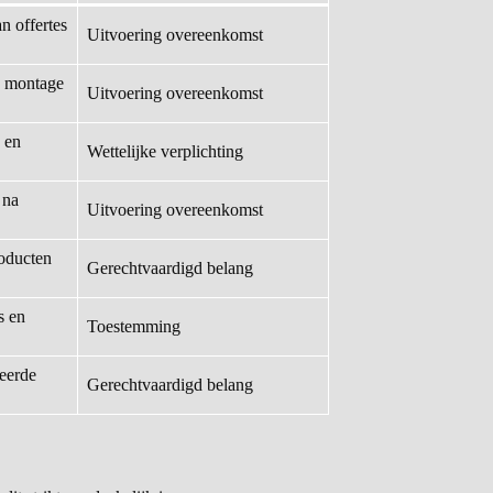
n offertes
Uitvoering overeenkomst
n montage
Uitvoering overeenkomst
e en
Wettelijke verplichting
 na
Uitvoering overeenkomst
roducten
Gerechtvaardigd belang
s en
Toestemming
teerde
Gerechtvaardigd belang