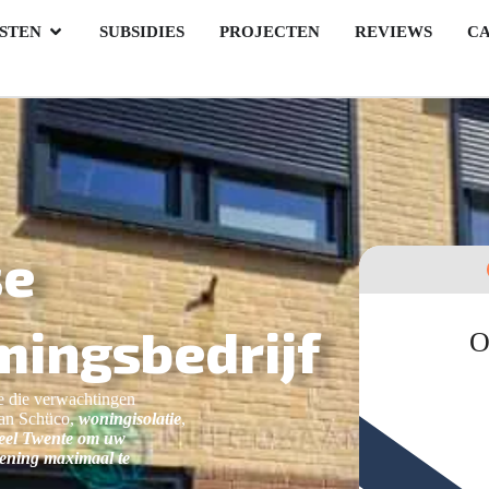
STEN
SUBSIDIES
PROJECTEN
REVIEWS
C
se
ingsbedrijf
O
e die verwachtingen
an Schüco,
woningisolatie
,
eel Twente
om uw
ening maximaal te