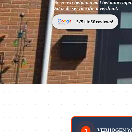
Oh, en
wij helpen u met het aanvragen
Dat is de service die u verdient.
5/5 uit 56 reviews!
1
VERHOGEN 