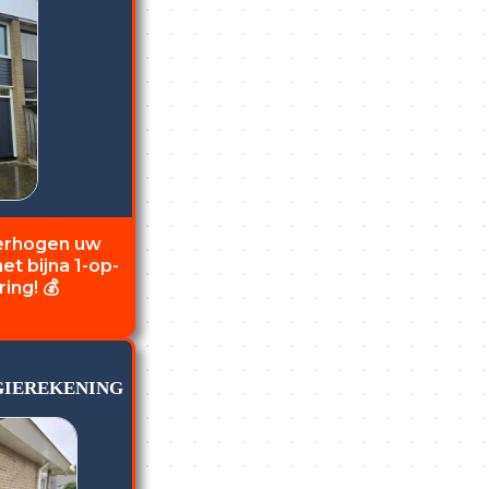
verhogen uw
t bijna 1-op-
ing! 💰
GIEREKENING