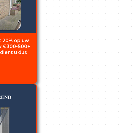
t 20% op uw
uw €300-500+
rdient u dus
REND