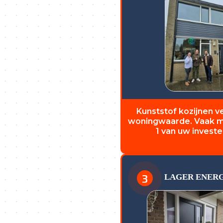
Kunststof kozijnen 
woningwaarde. Vaak me
1 van uw invester
3
LAGER ENER