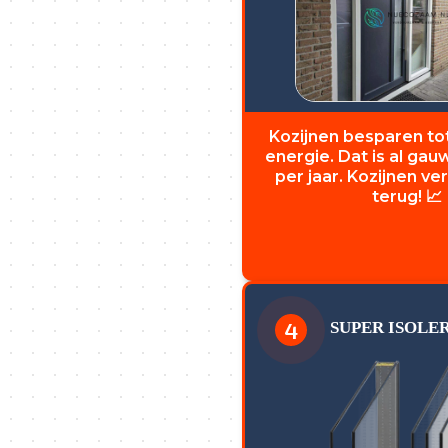
Kozijnen besparen to
energie. Dat is al ga
per jaar. Kozijnen ve
terug! 📈
4
SUPER ISOLE