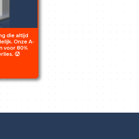
g die altijd
delijk. Onze A-
n voor 80%
lies. 🥵