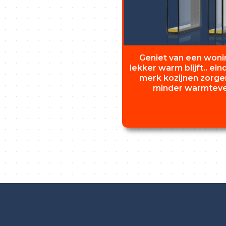
Geniet van een wonin
lekker warm blijft.. ein
merk kozijnen zorge
minder warmtever