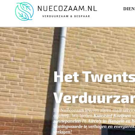
DIEN
Het Twent
Verduurzam
Bij NuEcozaam leveren alleen maar servic
overtreft. Wij bieden
Kunststof Kozijnen
v
zonnepanelen
é
n
Airco’s
in Hengelo en h
woningwaarde te verhogen en energierek
verlagen!