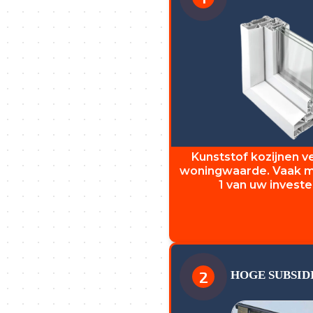
Kunststof kozijnen 
woningwaarde. Vaak me
1 van uw invester
2
HOGE SUBSID