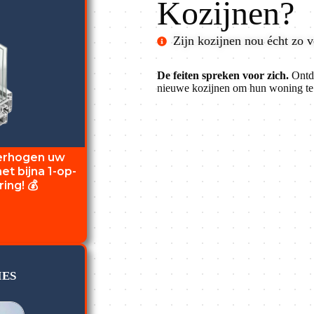
Kozijnen?
Zijn kozijnen nou écht zo v
De feiten spreken voor zich.
Ontde
nieuwe kozijnen om hun woning te
verhogen uw
t bijna 1-op-
ing! 💰
IES