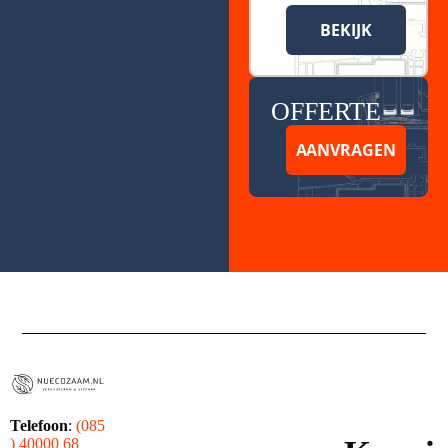
BEKIJK
OFFERTE
AANVRAGEN
Telefoon
:
(085
) 40000 68