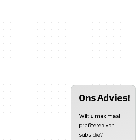
Bij het aanvragen van een offerte vertellen we u hoe u
8x zoveel
subsidies kunt ontvangen!
Subsidie krijgen? Dat
klinkt eenvoudig — maar
Ons Advies!
er zitten wél voorwaarden
aan.
Wilt u maximaal
profiteren van
U komt alleen in
subsidie?
aanmerking als de