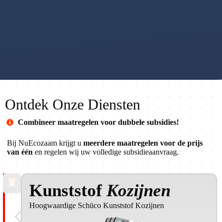
3 Maatregelen,
8.2x Zoveel
Wij Vragen
Prijs Van Maar
Subsidies Bij Ons.
Subsidies Voor u
Éen!
Ja, Echt!
Aan!
Ontdek Onze Diensten
Combineer maatregelen voor dubbele subsidies!
Bij NuEcozaam krijgt u
meerdere maatregelen voor de prijs
van één
en regelen wij uw volledige subsidieaanvraag.
Kunststof
Kozijnen
Hoogwaardige Schüco Kunststof Kozijnen