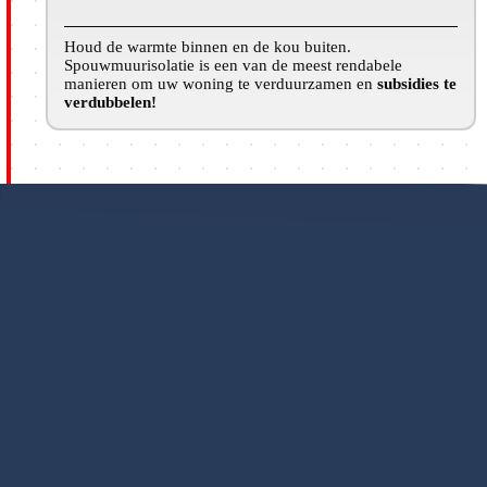
Houd de warmte binnen en de kou buiten.
Spouwmuurisolatie is een van de meest rendabele
manieren om uw woning te verduurzamen en
subsidies te
verdubbelen!
Al 420+ klanten gingen u voor
Vrijblijvend advies ontvangen
Binnen 30 seconden ingedied