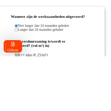
Wanneer zijn de werkzaamheden uitgevoerd?
Bereken binnen 15 seconden hoeveel subsidies u mogelijk kunt
Niet langer dan 24 maanden geleden
ontvangen.
Langer dan 24 maanden geleden
Welke verduurzaming is/wordt er
uitgevoerd? (vul m²) in)
Offerte
HR++ glas (€ 25/m²)
Brochure
Triple glas (€ 111/m²)
Subsidies
Spouwmuurisolatie (€ 5,25/m²)
Gevelisolatie (€ 20,25/m²)
Dakisolatie (€ 16,25/m²)