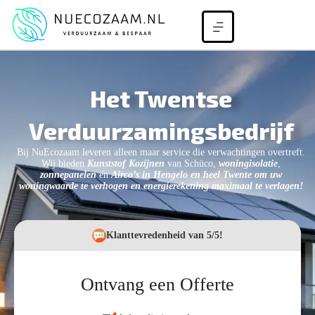
Het Twentse
Verduurzamingsbedrijf
Bij NuEcozaam leveren alleen maar service die verwachtingen overtreft.
Wij bieden
Kunststof Kozijnen
van Schüco,
woningisolatie
,
zonnepanelen
é
n
Airco’s
in Hengelo en heel Twente
om uw
woningwaarde te verhogen en energierekening maximaal te verlagen!
Klanttevredenheid van 5/5!
Ontvang een Offerte