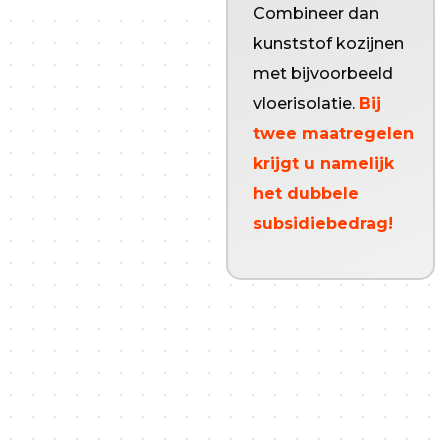
Combineer dan
kunststof kozijnen
kunststof kozijnen
geplaatst worden op het
met bijvoorbeeld
bestaande
vloerisolatie.
Bij
woningoppervlak,
én
twee maatregelen
door een erkend
krijgt u namelijk
specialist.
het dubbele
Let op:
bij een aanbouw
subsidiebedrag!
of dakkapel is er géén
recht op subsidie. Ook
moet het glas aan
minimale isolatiewaarden
voldoen. Kiest u voor
triple glas? Dan
moet
ook
het kozijn worden
vervangen.